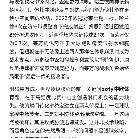
与现役顶级中锋对比，差距更为清晰。哈兰德同样依赖
禁区射门，但其冲刺速度与对抗后射门能力使其能在更
狭小空间完成终结，2023年欧冠对莱比锡一战，哈兰
德3次在防守球员贴身下完成射正；凯恩则通过回撤组
织分担进攻压力，近两季场均关键传球2.1次，而莱万仅
为0.7次。莱万的优势在于无球跑动精度与射术细腻
度，但短板在于无法像上述两人那样在体系崩溃时成为
战术支点。历史级中锋如巅峰亨利或范尼斯特鲁伊，均
具备持球推进或策应调度能力，而莱万的战术角色始终
局限于“最后一传的接收者”。
阻碍莱万成为世界顶级核心的唯一关键问
zoty中欧体
育
题，在于高强度比赛中自主创造射门机会的能力缺
失。他的射门转化率稳定建立在两点前提上：一是球队
掌控中场节奏，二是对手防线留出接球空隙。一旦这两
点被破坏，其进攻威胁便迅速蒸发。这并非技术缺陷，
而是角色定位的天然局限——他的问题不是进球效率，