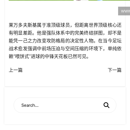
莱万多夫斯基属于准顶级球员，但距离世界顶级核心还
有明显差距。他是强队体系中的完美终结拼图，却不是
能凭一己之力改变攻防格局的决定性人物。在当今足坛
战术愈发强调中前场压迫与空间压缩的环境下，单纯依
赖“喂饼式”进球的中锋天花板已然可见。
上一篇
下一篇