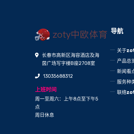
导航
关于
zo
长春市高新区海容酒店及海
产品总
茵广场写字楼B座2708室
新闻看
13035688312
服务种
上班时间
联络
z
周一至周六：上午8点至下午5
点
周日休息