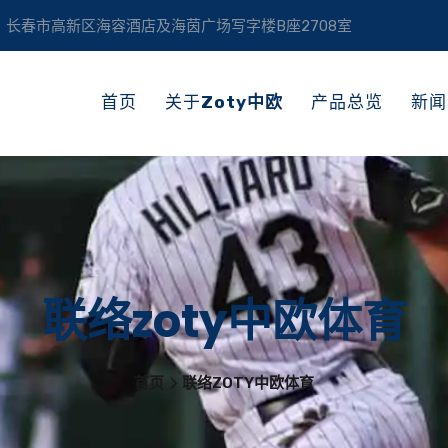
长春市高新区海容酒店及海茵广场写字楼B座2708室
首页
关于
Zoty中欧
产品总览
新闻
联络zoty中欧体育
首页
联络ZOTY中欧体育