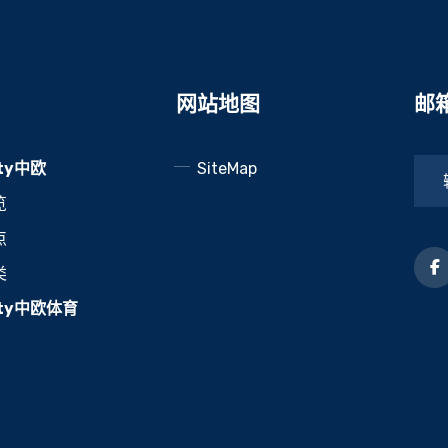
网站地图
邮
ty中欧
SiteMap
览
点
类
oty中欧体育