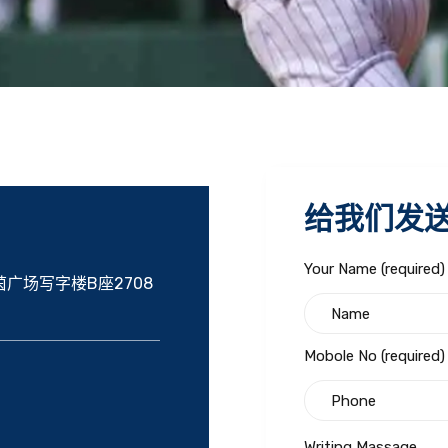
给我们发
Your Name (required)
广场写字楼B座2708
Mobole No (required)
Writing Massage