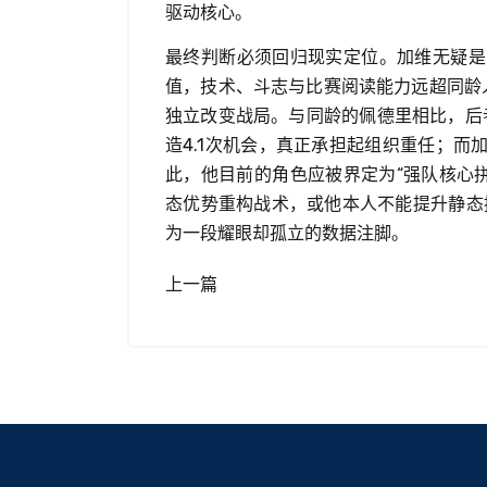
驱动核心。
最终判断必须回归现实定位。加维无疑是
值，技术、斗志与比赛阅读能力远超同龄
独立改变战局。与同龄的佩德里相比，后者
造4.1次机会，真正承担起组织重任；而
此，他目前的角色应被界定为“强队核心拼
态优势重构战术，或他本人不能提升静态
为一段耀眼却孤立的数据注脚。
上一篇