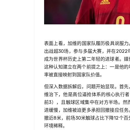
2026世
队资料汇
强队伍近
整理
表面上看，加维的国家队履历极具说服力。
出战超30场，参与多届大赛，并在202
成为世界杯历史上第二年轻的进球者。媒
2026-07-07
这种认知建立在两个前提之上：一是他的
率被直接映射到国家队价值。
但深入数据拆解后，问题开始显现。首先
维治下，他是高位逼抢体系的核心执行者，2
前3），且触球区域集中在对方半场。然
进缓慢，加维被迫更多承担回撤接应任务
撤近8米，前场30米触球占比下降12个
环境稀释。