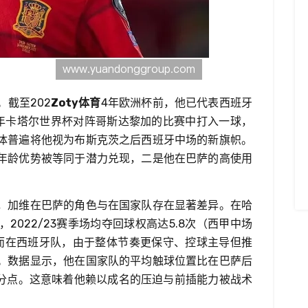
界杯球
英格兰、克罗地
总：32
亚、加纳携手晋
期动态
级：2026世界
杯L组尘埃落定
截至202
Zoty体育
4年欧洲杯前，他已代表西班牙
2年卡塔尔世界杯对阵哥斯达黎加的比赛中打入一球，
体普遍将他视为布斯克茨之后西班牙中场的新旗帜。
2026-07-05
年龄优势被等同于潜力兑现，二是他在巴萨的高使用
，加维在巴萨的角色与在国家队存在显著差异。在哈
022/23赛季场均夺回球权高达5.8次（西甲中场
而在西班牙队，由于整体节奏更保守、控球主导但推
。数据显示，他在国家队的平均触球位置比在巴萨后
百分点。这意味着他赖以成名的压迫与前插能力被战术