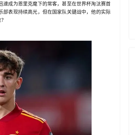
迅速成为恩里克麾下的常客，甚至在世界杯淘汰赛首
乐部表现持续高光，但在国家队关键战中，他的实际
位？