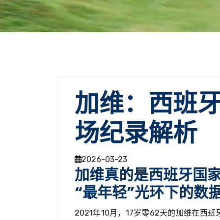
加维：西班
场纪录解析
2026-03-23
加维真的是西班牙国
“最年轻”光环下的数
2021年10月，17岁零62天的加维在