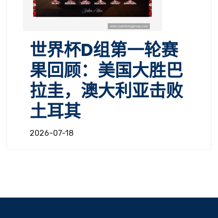
世界杯D组第一轮赛
果回顾：美国大胜巴
拉圭，澳大利亚击败
土耳其
2026-07-18