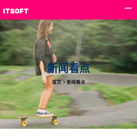
新闻看点
首页
新闻看点