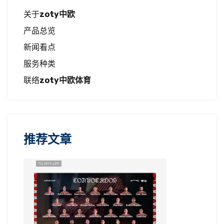
关于
zoty中欧
产品总览
新闻看点
服务种类
联络
zoty中欧体育
推荐文章