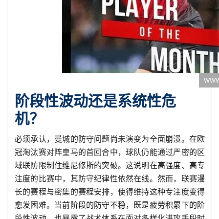
阶段性波动还是系统性危
机？
必须承认，曼城的防守问题尚未演变为全面崩溃。在欧
冠淘汰赛对阵皇马的首回合中，球队仍能通过严密的区
域联防限制住维尼修斯的突破。这说明在高强度、高专
注度的比赛中，其防守纪律性依然在线。然而，联赛漫
长的赛程与密集的赛程安排，使得维持这种专注度变得
愈发困难。当前阶段的防守不稳，既是疲劳积累下的阶
段性波动，也暴露了战术体系在面对多样化进攻手段时