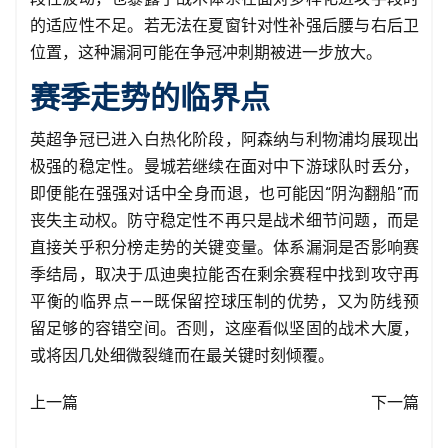
的适应性不足。若无法在夏窗针对性补强后腰与右后卫
位置，这种漏洞可能在争冠冲刺期被进一步放大。
赛季走势的临界点
英超争冠已进入白热化阶段，阿森纳与利物浦均展现出
极强的稳定性。曼城若继续在面对中下游球队时丢分，
即便能在强强对话中全身而退，也可能因“阴沟翻船”而
丧失主动权。防守稳定性不再只是战术细节问题，而是
直接关乎积分榜走势的关键变量。体系漏洞是否影响赛
季结局，取决于瓜迪奥拉能否在剩余赛程中找到攻守再
平衡的临界点——既保留控球压制的优势，又为防线预
留足够的容错空间。否则，这座看似坚固的战术大厦，
或将因几处细微裂缝而在最关键时刻倾覆。
上一篇
下一篇