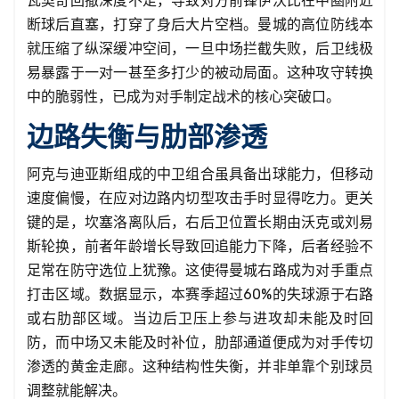
瓦契奇回撤深度不足，导致对方前锋伊沃比在中圈附近
断球后直塞，打穿了身后大片空档。曼城的高位防线本
就压缩了纵深缓冲空间，一旦中场拦截失败，后卫线极
易暴露于一对一甚至多打少的被动局面。这种攻守转换
中的脆弱性，已成为对手制定战术的核心突破口。
边路失衡与肋部渗透
阿克与迪亚斯组成的中卫组合虽具备出球能力，但移动
速度偏慢，在应对边路内切型攻击手时显得吃力。更关
键的是，坎塞洛离队后，右后卫位置长期由沃克或刘易
斯轮换，前者年龄增长导致回追能力下降，后者经验不
足常在防守选位上犹豫。这使得曼城右路成为对手重点
打击区域。数据显示，本赛季超过60%的失球源于右路
或右肋部区域。当边后卫压上参与进攻却未能及时回
防，而中场又未能及时补位，肋部通道便成为对手传切
渗透的黄金走廊。这种结构性失衡，并非单靠个别球员
调整就能解决。