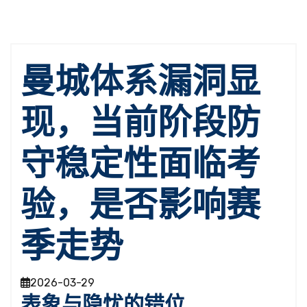
曼城体系漏洞显
现，当前阶段防
守稳定性面临考
验，是否影响赛
季走势
2026-03-29
表象与隐忧的错位