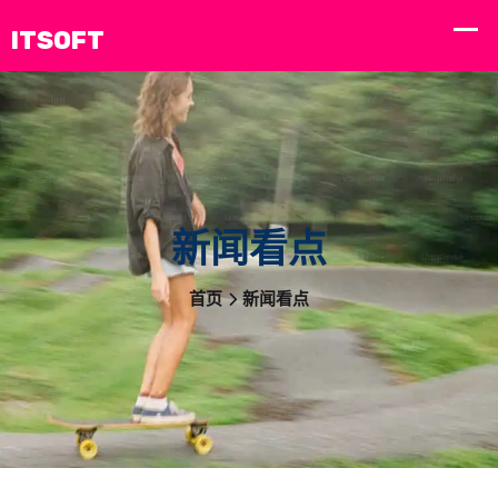
新闻看点
首页
新闻看点