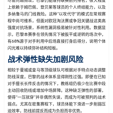
尽管问题频现，巴黎仍能维持联赛前列排名，很大程度
上依赖于姆巴佩、登贝莱等球员的个人终结能力，以及
多纳鲁马的门线救险。这种“以攻代守”的模式在常规赛
程中尚可维系，但面对欧冠淘汰赛或争冠关键战这类高
强度对抗场景，系统性漏洞极易被针对性利用。数据显
示，巴黎本赛季在领先情况下被扳平或逆转的场次中，
有68%源于对手利用中后场直接打身后得分，说明个体
闪光难以持续弥补结构短板。
战术弹性缺失加剧风险
相较于曼城或皇马等顶级球队可根据对手特点动态调整
防线深度，巴黎的战术体系显得刚性过强。即便在已知
对手擅长长传反击的情况下，教练组仍极少在比赛中段
主动回收防线或增加中场屏障。这种缺乏弹性的部署，
使得“一压就穿”并非偶然失误，而成为可被预判的战术
弱点。尤其在密集赛程下，球员体能下滑进一步削弱压
迫效率，防线前提反而成为负担而非优势。