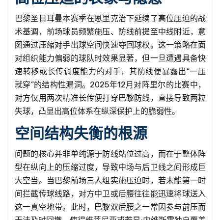
巴黎圣日耳曼本赛季在恩里克治下延续了高位压迫的战
术基调，前场球员频繁施压、防线前提至中线附近，意
图通过压缩对手出球空间快速夺回球权。这一策略在面
对组织能力偏弱的球队时效果显著，但一旦遭遇具备快
速转移或长传调度能力的对手，其防线便暴露出“一压
就穿”的结构性漏洞。2025年12月对阵里尔的比赛中，
对方仅用两次精准长传便打穿巴黎防线，直接导致两粒
失球，凸显出高位体系在纵深保护上的脆弱性。
空间结构失衡的根源
问题的核心并非单纯源于防线站位过高，而在于整体阵
型在纵向上的压缩过度，导致中场与后卫线之间形成巨
大空当。当巴黎前场三人组实施压迫时，若未能第一时
间拦截传球线路，对方中卫或后腰往往能迅速将球送入
这一真空地带。此时，巴黎双后腰之一常因参与前压而