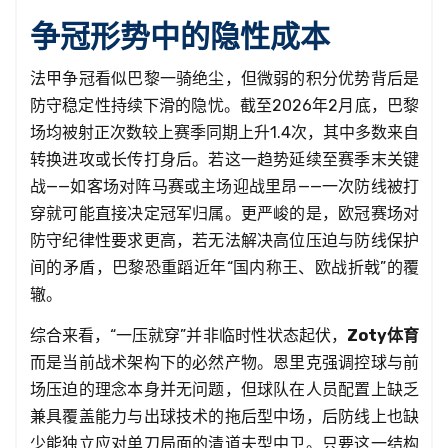
争冠形势中的隐性成本
法甲争冠看似巴黎一骑绝尘，但微弱的积分优势背后是
防守稳定性持续下滑的隐忧。截至2026年2月底，巴黎
场均被射正次数较上赛季同期上升1.4次，其中多数来自
转换进攻或长传打身后。若这一趋势延续至赛季末关键
战——如客场对阵马赛或主场迎战里昂——一次防线被打
穿就可能直接决定冠军归属。更严峻的是，欧冠赛场对
防守纪律性要求更高，若无法解决高位压迫与防线保护
间的矛盾，巴黎恐重蹈近年“国内称王、欧战折戟”的覆
辙。
综合来看，“一压就穿”并非临时性状态起伏，
Zoty体育
而是当前战术架构下的必然产物。恩里克强调控球与前
场压迫的理念本身并无问题，但球队在人员配置上缺乏
兼具覆盖能力与出球技术的拖后型中场，后防线上也缺
少能独立应对单刀局面的清道夫型中卫。只要这一结构