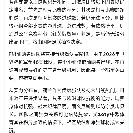
若两支或以上球队积分相同，则依次比较以下因素以确
定排名：首先是相互比赛的积分；其次是相互比赛的净
胜球；再次是相互比赛的进球数；若仍无法区分，则比
较小组全部比赛的净胜球、总进球数；若依然持平，则
通过公平竞赛积分（红黄牌数量）判定；最后仍无法分
出高下时，将由国际足联抽签决定。
F组前两名球队将直接晋级淘汰赛阶段。由于2026年世
界杯扩军至48支球队，每个小组仅取前两名出线，不再
设有成绩最好的第三名晋级机制，因此每一分都至关重
要，容错空间更小。
从实力分布看，荷兰作为传统强队被视为出线热门，日
本近年来进步显著，具备与欧洲球队抗衡的能力，瑞典
身体对抗强、战术纪律严明，而突尼斯则以防守反击见
长。四队之间胜负关系可能错综复杂，尤
zoty中欧体
育
其在积分接近的情况下，相互战绩和净胜球将成为关
键。