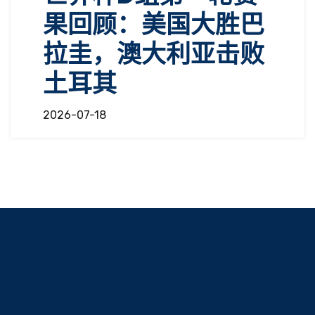
果回顾：美国大胜巴
拉圭，澳大利亚击败
土耳其
2026-07-18