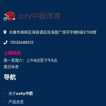
长春市高新区海容酒店及海茵广场写字楼B座2708室
13035688312
上班时间
周一至周六：上午8点至下午5点
周日休息
导航
关于
zoty中欧
产品总览