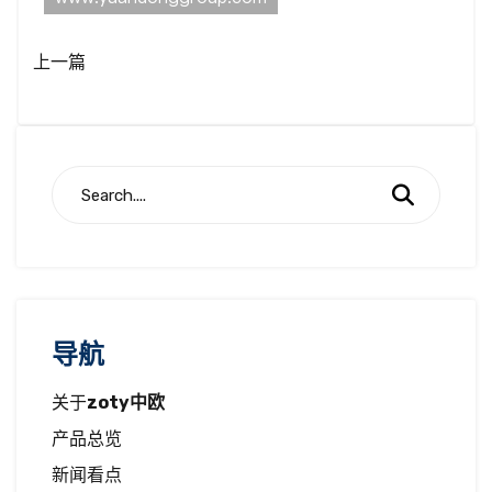
上一篇
导航
关于
zoty中欧
产品总览
新闻看点