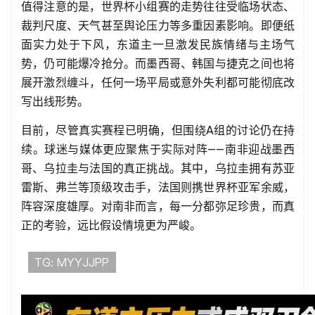
值得注意的是，世界杯小组赛的走势往往受临场状态、
裁判尺度、天气甚至舆论压力等多重因素影响。即便纸
面实力处于下风，东道主一旦激发民族情绪与主场气
势，仍可能爆冷抢分。而墨西哥、韩国与捷克之间也将
展开激烈缠斗，任何一场平局或意外失利都可能彻底改
写出线形势。
目前，尽管真实赛程已明确，但围绕A组的讨论仍在持
续。球迷与媒体更应聚焦于实际对阵——南非迎战墨西
哥、乌拉圭与法国的真正挑战。其中，乌拉圭拥有苏亚
雷斯、弗兰等顶级攻击手，法国则携世界杯亚军余威，
阵容深度雄厚。对南非而言，每一分都弥足珍贵，而真
正的考验，远比假设情境更为严峻。