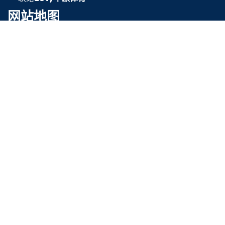
网站地图
SiteMap
邮箱订阅
Copyright © 2026 - 版权所有
zoty中欧·(中国有限公司)官