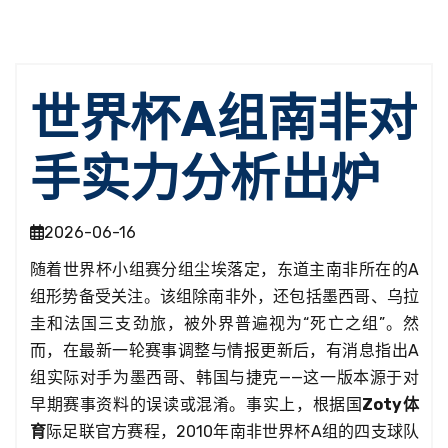
世界杯A组南非对
手实力分析出炉
2026-06-16
随着世界杯小组赛分组尘埃落定，东道主南非所在的A
组形势备受关注。该组除南非外，还包括墨西哥、乌拉
圭和法国三支劲旅，被外界普遍视为“死亡之组”。然
而，在最新一轮赛事调整与情报更新后，有消息指出A
组实际对手为墨西哥、韩国与捷克——这一版本源于对
早期赛事资料的误读或混淆。事实上，根据国
Zoty体
育
际足联官方赛程，2010年南非世界杯A组的四支球队