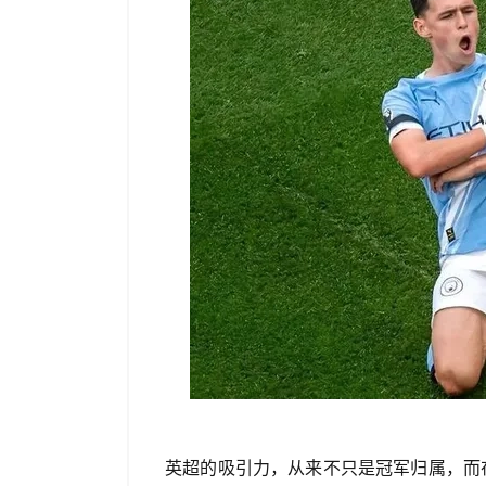
英超的吸引力，从来不只是冠军归属，而