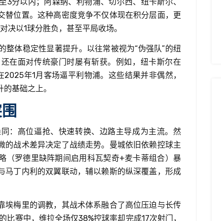
至3分以内；阿森纳、利物浦、切尔西、纽卡斯尔、
交替位置。这种高密度竞争不仅体现在积分层面，更
对决以1球分胜负，甚至平局收场。
的整体稳定性显著提升。以往常被视为“伪强队”的纽
，还在面对传统豪门时屡有斩获。例如，纽卡斯尔在
则在2025年1月客场逼平利物浦。这些结果并非偶然，
升的基础之上。
突围
趋同：高位逼抢、快速转换、边路主导成为主流。然
微的战术差异决定了战绩走势。曼城依旧依赖控球主
略（罗德里缺阵期间启用科瓦契奇+麦卡蒂组合）暴
与马丁内利的双翼联动，辅以赖斯的纵深覆盖，形成
靠埃梅里的调教，其战术体系融合了高位压迫与长传
刺的比赛中，维拉全场仅38%控球率却完成17次射门，