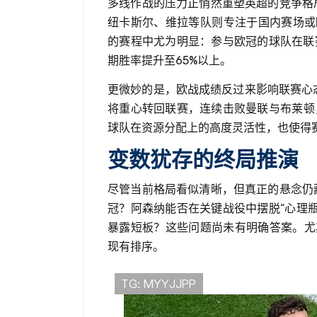
多线作战的压力正悄然重塑英超的竞争格
纽卡斯尔、维拉等队则专注于国内赛场或欧联
的赛程中尤为明显：参与欧冠的球队在联
期胜率提升至65%以上。
更微妙的是，欧战成绩反过来影响联赛心态
将重心转回联赛，连续击败曼联与布莱顿
球队在资源分配上的高度灵活性，也使得
变数犹存的终局推演
尽管当前格局看似清晰，但真正的悬念仍
冠？阿森纳能否在关键战役中摆脱“心理
暴露短板？这些问题尚未有明确答案。尤
现有排序。