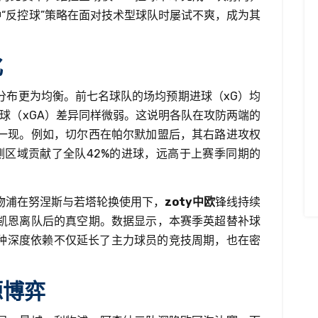
界杯球
英格兰、克罗地
“反控球”策略在面对技术型球队时屡试不爽，成为其
总：32
亚、加纳携手晋
化
期动态
级：2026世界
分布更为均衡。前七名球队的场均预期进球（xG）均
杯L组尘埃落定
失球（xGA）差异同样微弱。这说明各队在攻防两端的
一现。例如，切尔西在帕尔默加盟后，其右路进攻权
2026-07-05
该侧区域贡献了全队42%的进球，远高于上赛季同期的
物浦在努涅斯与若塔轮换使用下，
zoty中欧
锋线持续
凯恩离队后的真空期。数据显示，本赛季英超替补球
这种深度依赖不仅延长了主力球员的竞技周期，也在密
源博弈