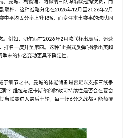
局。曼城、利物浦、阿森纳三队深陷欧冠淘汰赛，而
杯。这种战略分化在2025年12月至2026年2月
赛中平均丢分率上升18%，而专注本土赛事的球队同
。例如，切尔西在2026年2月欧联杯出局后，迅速
，排名一度升至第四。这种“止损式反弹”揭示出英超
赛季末的排名变动更具不确定性。
藏于细节之中。曼城的体能储备是否足以支撑三线争
瓶颈”？维拉与纽卡斯尔的财政可持续性是否会在夏窗
其当联赛进入最后十轮，每一场6分之战都可能颠覆