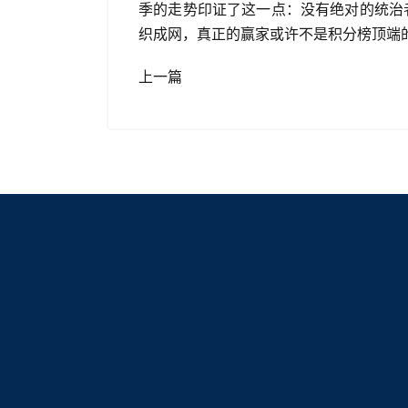
季的走势印证了这一点：没有绝对的统治
织成网，真正的赢家或许不是积分榜顶端
上一篇