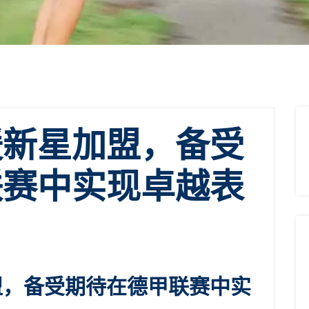
援新星加盟，备受
联赛中实现卓越表
盟，备受期待在德甲联赛中实