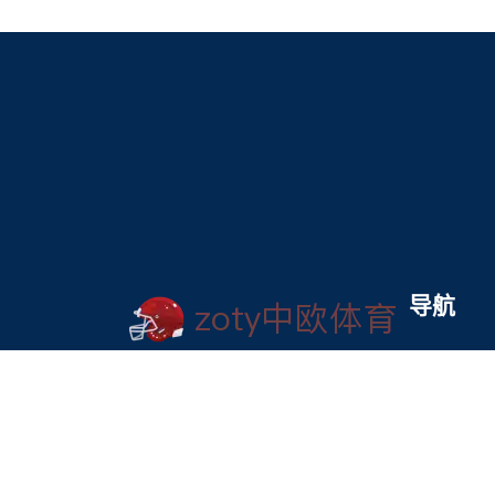
导航
关于
zo
长春市高新区海容酒店及海
产品总
茵广场写字楼B座2708室
新闻看
13035688312
服务种