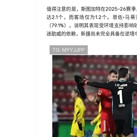
值得注意的是，斯图加特在2025–26
达2.1个，而客场仅为1.2个。恩佐·马
（79.1%），说明其表现受环境支持影
迷助威的依赖，新援尚未完全具备在逆境