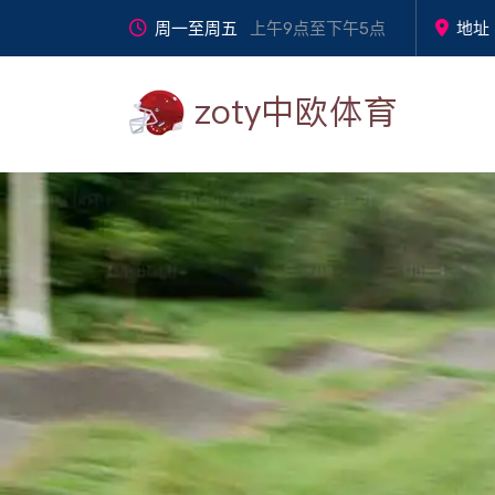
周一至周五
上午9点至下午5点
地址