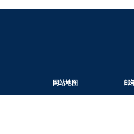
网站地图
邮
ty中欧
SiteMap
览
点
类