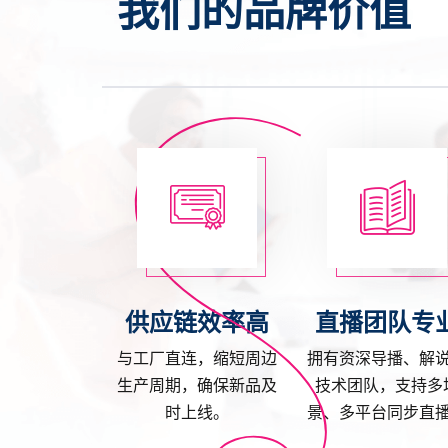
我们的品牌价值
供应链效率高
直播团队专
与工厂直连，缩短周边
拥有资深导播、解
生产周期，确保新品及
技术团队，支持多
时上线。
景、多平台同步直