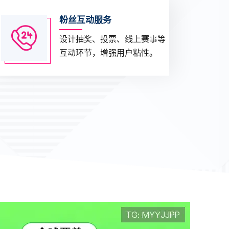
粉丝互动服务
设计抽奖、投票、线上赛事等
互动环节，增强用户粘性。