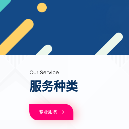
Our Service
服务种类
专业服务