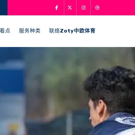
看点
服务种类
联络
Zoty中欧体育