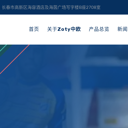
长春市高新区海容酒店及海茵广场写字楼B座2708室
首页
关于
Zoty中欧
产品总览
新闻