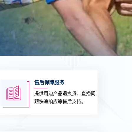
售后保障服务
提供周边产品退换货、直播问
题快速响应等售后支持。