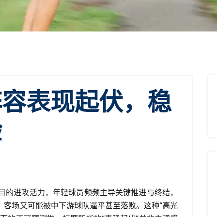
阵容表现起伏，稳
验
人瞩目的进攻活力，年轻球员频频主导关键推进与终结，
，客场又可能被中下游球队逼平甚至落败。这种“高光