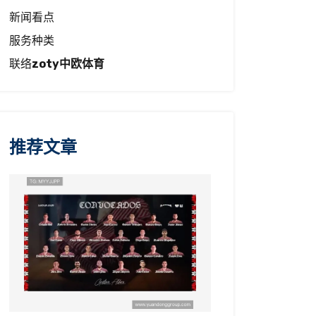
新闻看点
服务种类
联络
zoty中欧体育
推荐文章