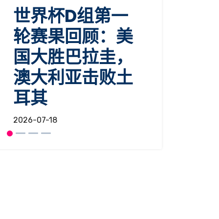
世界杯D组第一
世界杯
轮赛果回顾：美
名确定
国大胜巴拉圭，
进入世
澳大利亚击败土
2026-07-13
耳其
2026-07-18