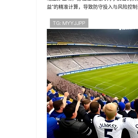
益”的精准计算，导致防守投入与风险控制