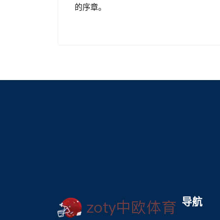
的序章。
导航