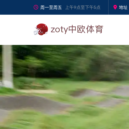
周一至周五
上午9点至下午5点
地址