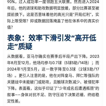
90%，过人成功率一度领跑五大联赛。然而进入2024
年后，他的进球和助攻数据明显放缓，部分比赛甚至被
提前换下。这是否意味着他的高光只是“开局红利”，实
际上限受限？抑或数据回落掩盖了他在体系中的真实价
值？
表象：效率下滑引发“高开低
走”质疑
从数据看，亚马尔确实在赛季后半段产出下降。2023
年8月至12月，他场均参与0.7球（5球5助/14场）；而
2024年1月至5月，这一数字降至0.3球（2球3助/17
场）。更引人注意的是，他在对阵皇马、拜仁等强队的
关键战中未能破门或助攻，且触球次数减少、被侵犯率
下降。表面看，这似乎印证了“少年成名后遭遇瓶颈”的
叙事——身体对抗不足、防守压迫下决策迟缓、终结稳
定性差。