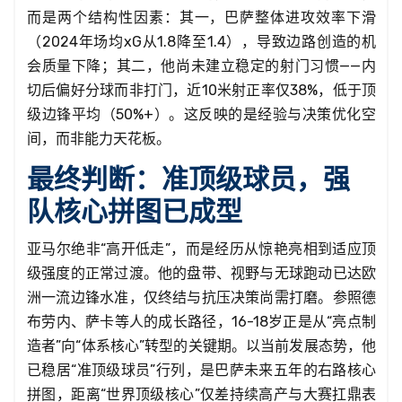
而是两个结构性因素：其一，巴萨整体进攻效率下滑
（2024年场均xG从1.8降至1.4），导致边路创造的机
会质量下降；其二，他尚未建立稳定的射门习惯——内
切后偏好分球而非打门，近10米射正率仅38%，低于顶
级边锋平均（50%+）。这反映的是经验与决策优化空
间，而非能力天花板。
最终判断：准顶级球员，强
队核心拼图已成型
亚马尔绝非“高开低走”，而是经历从惊艳亮相到适应顶
级强度的正常过渡。他的盘带、视野与无球跑动已达欧
洲一流边锋水准，仅终结与抗压决策尚需打磨。参照德
布劳内、萨卡等人的成长路径，16-18岁正是从“亮点制
造者”向“体系核心”转型的关键期。以当前发展态势，他
已稳居“准顶级球员”行列，是巴萨未来五年的右路核心
拼图，距离“世界顶级核心”仅差持续高产与大赛扛鼎表