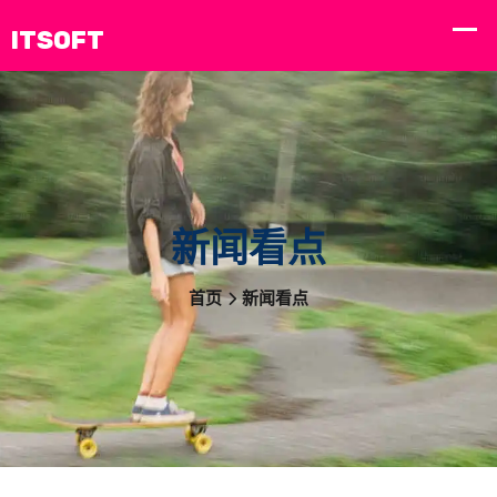
新闻看点
首页
新闻看点