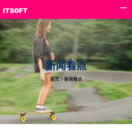
新闻看点
首页
新闻看点