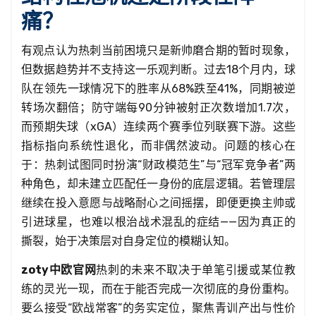
痛？
有观点认为热刺当前困境只是新帅磨合期的暂时现象，
但数据趋势并不支持这一乐观判断。过去18个月内，球
队在领先一球情况下的胜率从68%跌至41%，同期被逆
转场次翻倍；防守端每90分钟被射正次数增加1.7次，
而预期失球（xGA）连续两个赛季位列联赛下游。这些
指标指向系统性退化，而非偶然波动。问题的核心在
于：热刺试图同时扮演“财政模范生”与“冠军竞争者”两
种角色，却未建立匹配任一身份的底层逻辑。若管理层
继续在投入意愿与战略耐心之间摇摆，即便更换主帅或
引进球星，也难以根治战术混乱的症结——因为真正的
撕裂，始于决策层对自身定位的模糊认知。
zoty中欧官网
热刺的未来不取决于单笔引援或某位教
练的灵光一现，而在于能否完成一次彻底的身份重构。
要么接受“欧战常客”的务实定位，聚焦青训产出与性价