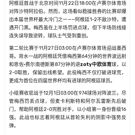
阿根廷首战于北京时间11月22日18:00在卢赛尔体育场
对阵沙特阿拉伯。然而，这场看似稳操胜券的比赛却爆
出本届世界杯最大冷门之一——阿根廷1-2不敌沙特，遭
遇开门黑。梅西虽在上半场罚进点球，但下半场防线接
连失误导致逆转，球队士气受到重创。
第二轮比赛于11月27日03:00在卢赛尔体育场迎战墨西
哥。背水一战的阿根廷凭借梅西第64分钟的世界波远射
和恩佐·费尔南德斯第87分钟的进
zoty中欧体育
球，以
2-0取胜，保留出线希望。此役梅西不仅打破进球荒，
更成为首位在四届世界杯均有进球的阿根廷球员。
小组赛收官战于12月1日03:00在974球场对阵波兰。尽
管梅西罚丢点球，但麦卡利斯特和阿尔瓦雷斯先后破
门，帮助阿根廷2-0完胜对手，以小组第一身份晋级16
强。此战也标志着阿根廷从首轮失利的阴影中强势反
弹。