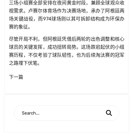
三场小组赛全部安排在夜间黄金时段，兼顾全球观众收
视需求。卢赛尔体育场作为决赛场地，承办了阿根廷两
场关键战役，而974球场则以其可拆卸结构成为环保办
赛的象征。
尽管开局不利，但阿根廷凭借后两轮的出色调整和核心
球员的关键发挥，成功扭转局势。这场跌宕起伏的小组
赛历程，不仅考验了球队韧性，也为后续淘汰赛的冠军
之路埋下伏笔。
下一篇