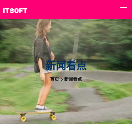
新闻看点
首页
新闻看点