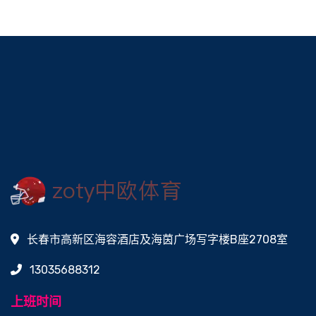
长春市高新区海容酒店及海茵广场写字楼B座2708室
13035688312
上班时间