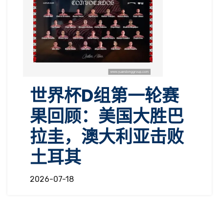
世界杯D组第一轮赛
果回顾：美国大胜巴
拉圭，澳大利亚击败
土耳其
2026-07-18