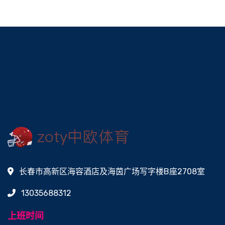
长春市高新区海容酒店及海茵广场写字楼B座2708室
13035688312
上班时间