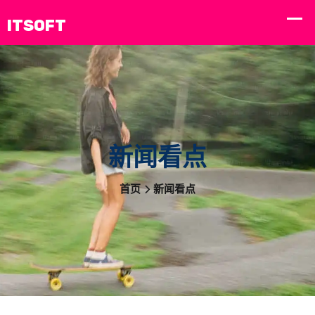
新闻看点
首页
新闻看点