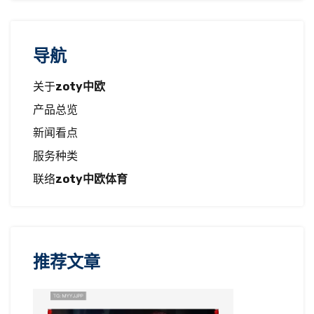
导航
关于
zoty中欧
产品总览
新闻看点
服务种类
联络
zoty中欧体育
推荐文章