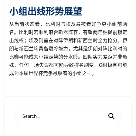
小组出线形势展望
从当前状态看，比利时与埃及最被看好争夺小组前两
名。比利时若顺利磨合新老阵容，有望两连胜提前锁定
出线权；埃及则需在对阵伊朗和新西兰时全力抢分。伊
朗与新西兰均具备爆冷能力，尤其是伊朗对阵比利时的
比赛可能成为小组走势的分水岭。四队实力差距并非悬
殊，任何一场失误都可能导致排名剧变，G组极有可能
成为本届世界杯竞争最胶着的小组之一。