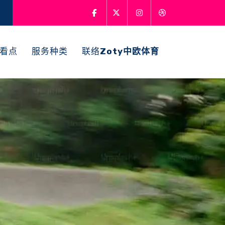
看点
服务种类
联络
Zoty中欧体育