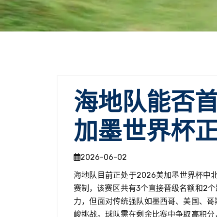
海地队能否首
加墨世界杯
2026-06-02
海地队目前正处于2026美加墨世界杯中
赛制，该赛区共有3个直接晋级名额和2
力，但面对传统强队如墨西哥、美国、哥
峻挑战。球队需在剩余比赛中争取高积分