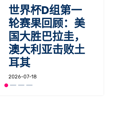
世界杯D组第一
世界杯
轮赛果回顾：美
名确定
国大胜巴拉圭，
进入世
澳大利亚击败土
2026-07-13
耳其
2026-07-18