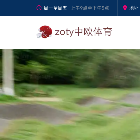
周一至周五
上午9点至下午5点
地址