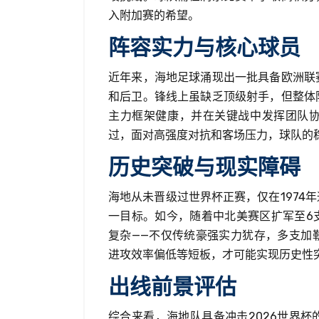
入附加赛的希望。
阵容实力与核心球员
近年来，海地足球涌现出一批具备欧洲联
和后卫。锋线上虽缺乏顶级射手，但整体
主力框架健康，并在关键战中发挥团队
过，面对高强度对抗和客场压力，球队的
历史突破与现实障碍
海地从未晋级过世界杯正赛，仅在1974
一目标。如今，随着中北美赛区扩军至6
复杂——不仅传统豪强实力犹存，多支加
进攻效率偏低等短板，才可能实现历史性
出线前景评估
综合来看，海地队具备冲击2026世界