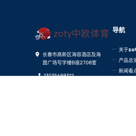
导航
关于
zo
长春市高新区海容酒店及海
产品总
茵广场写字楼B座2708室
新闻看
13035688312
服务种
上班时间
联络
z
周一至周六：上午8点至下午5
点
周日休息