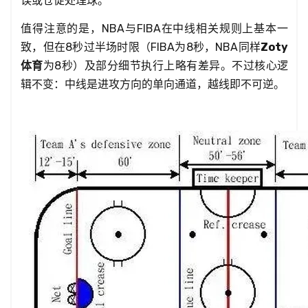
误或仓促处理球。
值得注意的是，NBA与FIBA在中线相关规则上基本一
致，但在8秒过半场时限（FIBA为8秒，NBA同样
Zoty
体育
为8秒）及部分细节执行上略有差异。不过核心逻
辑不变：中线是进攻方向的单向通道，越线即不可逆。