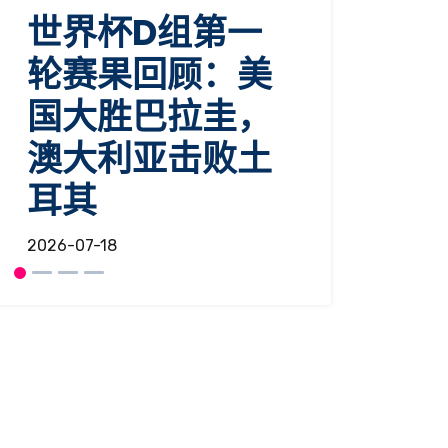
世界杯D组第一
世界杯
轮赛果回顾：美
名确定
国大胜巴拉圭，
进入世
澳大利亚击败土
2026-07-13
耳其
2026-07-18