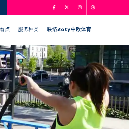
看点
服务种类
联络
Zoty中欧体育