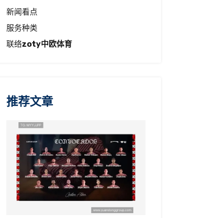
新闻看点
服务种类
联络
zoty中欧体育
推荐文章