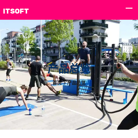
产品总览
首页
产品总览