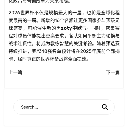
化政策与青训改革为未来布局。
2026世界杯不仅是规模最大的一届，也将是全球化程
度最高的一届。新增的16个名额让更多国家参与顶级足
球盛宴，可能催生新的黑
zoty中欧
马。同时，密集赛
程对球员体能提出更高要求，各队如何平衡主力轮换与
战术连贯性，将成为教练智慧的关键考验。随着预选赛
持续推进，完整48强名单预计将在2025年底前全部揭
晓，届时真正的世界杯备战将全面提速。
上一篇
下一篇