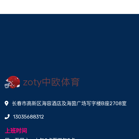
长春市高新区海容酒店及海茵广场写字楼B座2708室
13035688312
上班时间