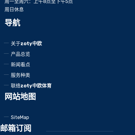
周一至周六：上午8点至下午5点
周日休息
导航
关于
zoty中欧
产品总览
新闻看点
服务种类
联络
zoty中欧体育
网站地图
SiteMap
邮箱订阅