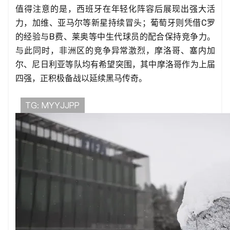
值得注意的是，西班牙在年轻化阵容后展现出强大活
力，加维、亚马尔等新星持续冒头；葡萄牙则凭借C罗
的经验与B费、莱奥等中生代球员的配合保持竞争力。
与此同时，非洲区的竞争异常激烈，摩洛哥、塞内加
尔、尼日利亚等队均有希望突围，其中摩洛哥作为上届
四强，正积极备战以延续黑马传奇。