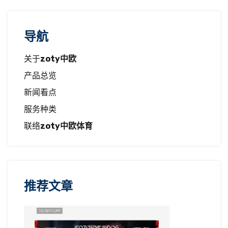
导航
关于
zoty中欧
产品总览
新闻看点
服务种类
联络
zoty中欧体育
推荐文章