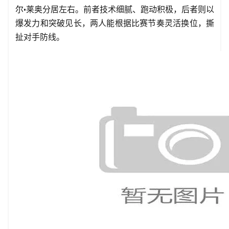
尔·莱奥分居左右。前者技术细腻、跑动积极，后者则以
爆发力和突破见长，两人能根据比赛节奏灵活换位，撕
扯对手防线。