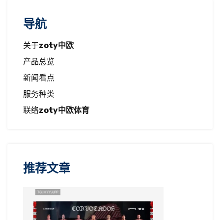
导航
关于
zoty中欧
产品总览
新闻看点
服务种类
联络
zoty中欧体育
推荐文章