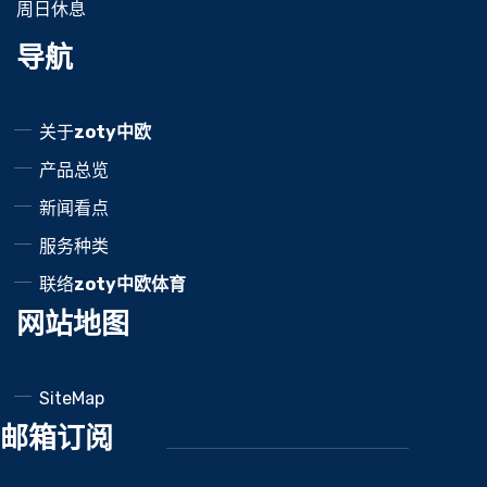
周日休息
导航
关于
zoty中欧
产品总览
新闻看点
服务种类
联络
zoty中欧体育
网站地图
SiteMap
邮箱订阅