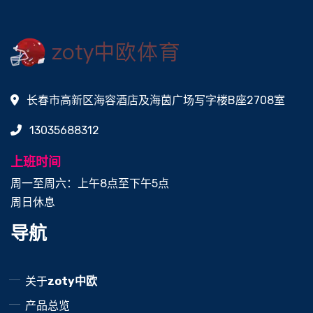
长春市高新区海容酒店及海茵广场写字楼B座2708室
13035688312
上班时间
周一至周六：上午8点至下午5点
周日休息
导航
关于
zoty中欧
产品总览