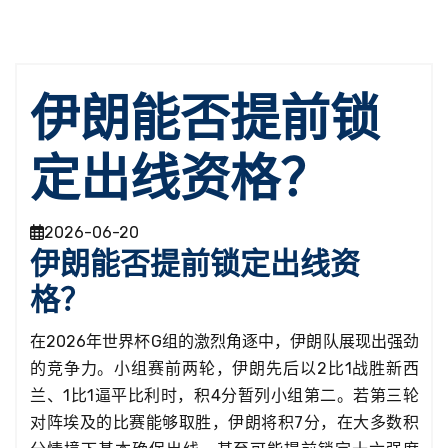
伊朗能否提前锁
定出线资格？
2026-06-20
伊朗能否提前锁定出线资
格？
在2026年世界杯G组的激烈角逐中，伊朗队展现出强劲
的竞争力。小组赛前两轮，伊朗先后以2比1战胜新西
兰、1比1逼平比利时，积4分暂列小组第二。若第三轮
对阵埃及的比赛能够取胜，伊朗将积7分，在大多数积