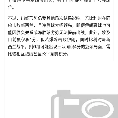
分情境下基本确保出线，甚至可能提前锁定十六强席
位。
不过，出线形势仍受其他场次结果影响。若比利时在同
轮击败新西兰，且净胜球大幅领先，即便伊朗赢球也可
能因胜负关系或净胜球劣势无法提前出线。此外，埃及
目前虽仅积1分，但若爆冷击败伊朗，同时比利时与新
西兰战平，则G组可能出现三队同积4分的复杂局面，需
比较相互战绩甚至公平竞赛积分。