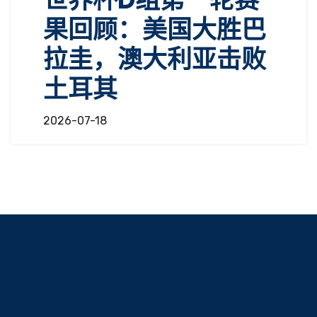
果回顾：美国大胜巴
拉圭，澳大利亚击败
土耳其
2026-07-18