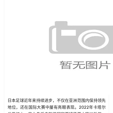
日本足球近年来持续进步，不仅在亚洲范围内保持领先
地位，还在国际大赛中屡有亮眼表现。2022年卡塔尔