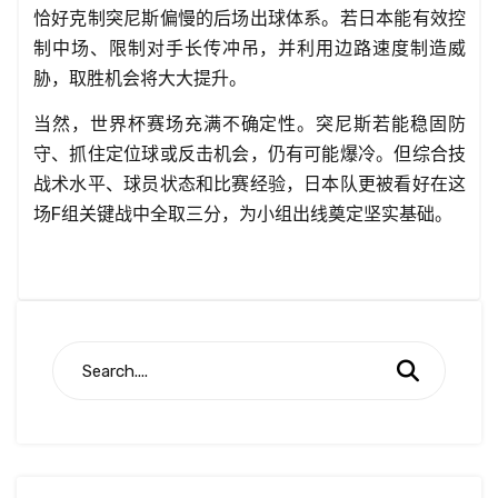
恰好克制突尼斯偏慢的后场出球体系。若日本能有效控
制中场、限制对手长传冲吊，并利用边路速度制造威
胁，取胜机会将大大提升。
当然，世界杯赛场充满不确定性。突尼斯若能稳固防
守、抓住定位球或反击机会，仍有可能爆冷。但综合技
战术水平、球员状态和比赛经验，日本队更被看好在这
场F组关键战中全取三分，为小组出线奠定坚实基础。