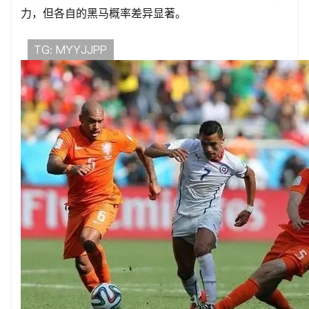
力，但各自的黑马概率差异显著。