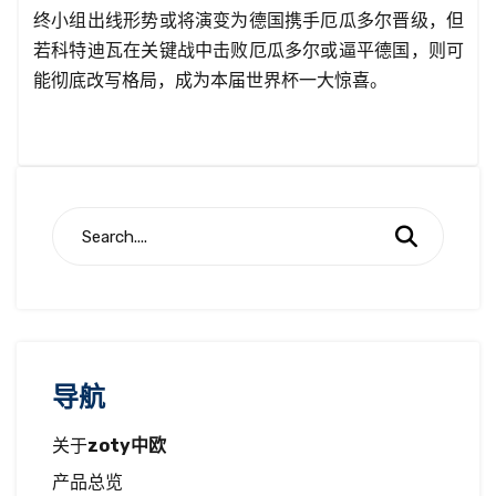
终小组出线形势或将演变为德国携手厄瓜多尔晋级，但
若科特迪瓦在关键战中击败厄瓜多尔或逼平德国，则可
能彻底改写格局，成为本届世界杯一大惊喜。
导航
关于
zoty中欧
产品总览