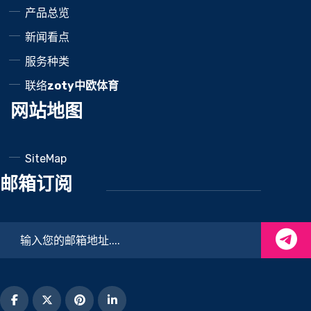
产品总览
新闻看点
服务种类
联络
zoty中欧体育
网站地图
SiteMap
邮箱订阅